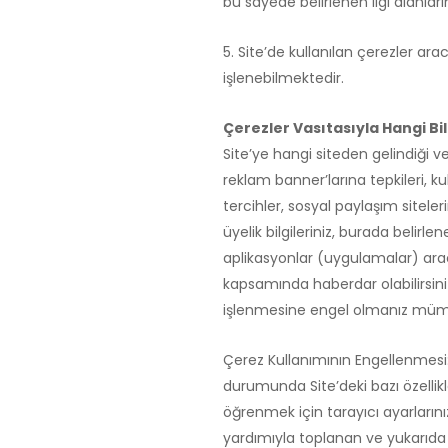
bu sayede belirlenen ilgi alanlar
5. Site’de kullanılan çerezler aracı
işlenebilmektedir.
Çerezler Vasıtasıyla Hangi Bi
Site’ye hangi siteden gelindiği ve
reklam banner’larına tepkileri, kul
tercihler, sosyal paylaşım siteler
üyelik bilgileriniz, burada belirle
aplikasyonlar (uygulamalar) aracıl
kapsamında haberdar olabilirsiniz.
işlenmesine engel olmanız müm
Çerez Kullanımının Engellenmesi
durumunda Site’deki bazı özellik
öğrenmek için tarayıcı ayarlarını
yardımıyla toplanan ve yukarıda de