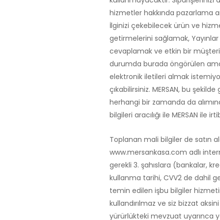
kullanmayacaktır. Siparişlerinizi
hizmetler hakkında pazarlama ama
İlginizi çekebilecek ürün ve hizme
getirmelerini sağlamak, Yayınlar
cevaplamak ve etkin bir müşteri h
durumda burada öngörülen amaçlar
elektronik iletileri almak istem
çıkabilirsiniz. MERSAN, bu şekilde 
herhangi bir zamanda da alımına
bilgileri aracılığı ile MERSAN ile irt
Toplanan mali bilgiler de satın al
www.mersankasa.com adlı internet 
gerekli 3. şahıslara (bankalar, kre
kullanma tarihi, CVV2 de dahil ger
temin edilen işbu bilgiler hizmet
kullandırılmaz ve siz bizzat aksi
yürürlükteki mevzuat uyarınca ye