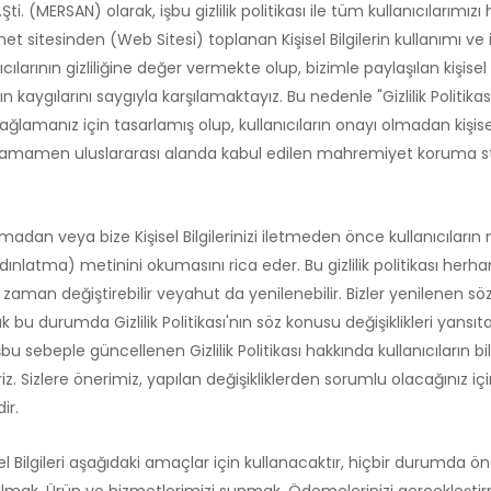
i. (MERSAN) olarak, işbu gizlilik politikası ile tüm kullanıcılarımızı
sitesinden (Web Sitesi) toplanan Kişisel Bilgilerin kullanımı ve i
arının gizliliğine değer vermekte olup, bizimle paylaşılan kişisel bilg
ızın kaygılarını saygıyla karşılamaktayız. Bu nedenle "Gizlilik Politikas
ğlamanız için tasarlamış olup, kullanıcıların onayı olmadan kişise
nda, tamamen uluslararası alanda kabul edilen mahremiyet koruma
adan veya bize Kişisel Bilgilerinizi iletmeden önce kullanıcıların me
ydınlatma) metinini okumasını rica eder. Bu gizlilik politikası herh
aman değiştirebilir veyahut da yenilenebilir. Bizler yenilenen s
ak bu durumda Gizlilik Politikası'nın söz konusu değişiklikleri yans
bu sebeple güncellenen Gizlilik Politikası hakkında kullanıcıların bil
. Sizlere önerimiz, yapılan değişikliklerden sorumlu olacağınız için, 
ir.
şisel Bilgileri aşağıdaki amaçlar için kullanacaktır, hiçbir durumda