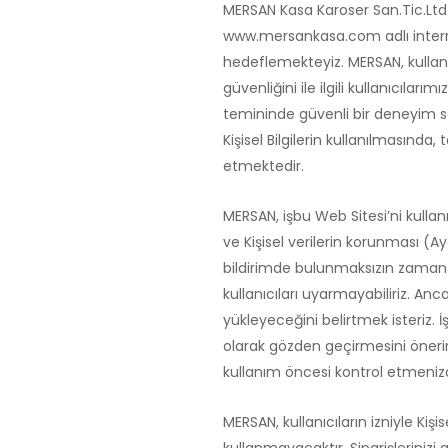
MERSAN Kasa Karoser San.Tic.Ltd.Şt
www.mersankasa.com adlı internet 
hedeflemekteyiz. MERSAN, kullanıcıl
güvenliğini ile ilgili kullanıcılarım
temininde güvenli bir deneyim sa
Kişisel Bilgilerin kullanılması
etmektedir.
MERSAN, işbu Web Sitesi’ni kullanm
ve Kişisel verilerin korunması (A
bildirimde bulunmaksızın zaman z
kullanıcıları uyarmayabiliriz. Anc
yükleyeceğini belirtmek isteriz. İş
olarak gözden geçirmesini öneririz
kullanım öncesi kontrol etmenizd
MERSAN, kullanıcıların izniyle Ki