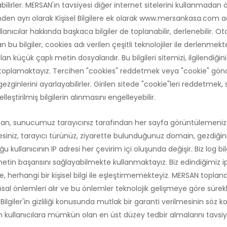
nabilirler. MERSAN'ın tavsiyesi diğer internet sitelerini kullanmadan
nden ayrı olarak Kişisel Bilgilere ek olarak www.mersankasa.com adlı
llanıcılar hakkında başkaca bilgiler de toplanabilir, derlenebilir. 
an bu bilgiler, cookies adı verilen çeşitli teknolojiler ile derlenme
rılan küçük çaplı metin dosyalarıdır. Bu bilgileri sitemizi, ilgilendi
n toplamaktayız. Tercihen "cookies" reddetmek veya "cookie" gönd
ezginlerini ayarlayabilirler. Girilen sitede "cookie"leri reddetmek,
lleştirilmiş bilgilerin alınmasını engelleyebilir.
aman, sunucumuz tarayıcınız tarafından her sayfa görüntülemenizd
 adresiniz, tarayıcı türünüz, ziyarette bulunduğunuz domain, gezdiği
 Çoğu kullanıcının IP adresi her çevirim içi oluşunda değişir. Biz log bil
in başarısını sağlayabilmekte kullanmaktayız. Biz edindiğimiz ip a
e, herhangi bir kişisel bilgi ile eşleştirmemekteyiz. MERSAN toplanan
al önlemleri alır ve bu önlemler teknolojik gelişmeye göre sürekli
l Bilgiler'in gizliliği konusunda mutlak bir garanti verilmesinin söz 
lirken kullanıcılara mümkün olan en üst düzey tedbir almalarını tavsi