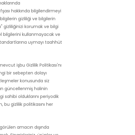
 haklarında
fşası hakkında bilgilendirmeyi
ilerin gizliliği ve bilgilerin
ı" gizliliğinizi korumak ve bilgi
l bilgilerini kullanmayacak ve
 standartlarına uymayı taahhüt
vcut işbu Gizlilik Politikası'nı
angi bir sebepten dolayı
özleşmeler konusunda siz
ıtan güncellenmiş halinin
gi sahibi olduklarını periyodik
bu gizlilik politikasını her
 öngörülen amacın dışında