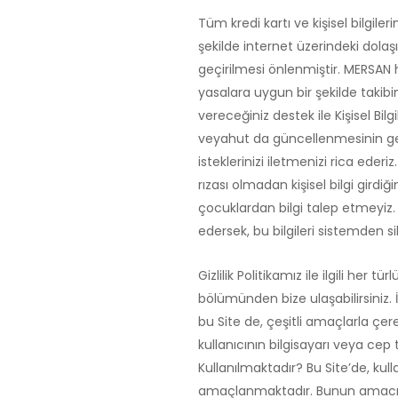
Tüm kredi kartı ve kişisel bilgile
şekilde internet üzerindeki dolaşı
geçirilmesi önlenmiştir. MERSAN he
yasalara uygun bir şekilde takibi
vereceğiniz destek ile Kişisel Bilg
veyahut da güncellenmesinin ger
isteklerinizi iletmenizi rica eder
rızası olmadan kişisel bilgi girdiğin
çocuklardan bilgi talep etmeyiz. Eğ
edersek, bu bilgileri sistemden sil
Gizlilik Politikamız ile ilgili her
bölümünden bize ulaşabilirsiniz. İ
bu Site de, çeşitli amaçlarla çere
kullanıcının bilgisayarı veya ce
Kullanılmaktadır? Bu Site’de, kull
amaçlanmaktadır. Bunun amacı, k