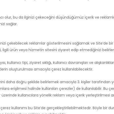
ı olur, bu da ilginizi çekeceğini düşündüğümüz içerik ve reklamlar 
izi sağlar.
 ilginizi çekebilecek reklamlar gösterilmesini sağlamak ve Site’de 
i, ilgili ürün veya hizmetin sitesini ziyaret edip etmediğinizi belirl
ısı, kullanıcı tipi, ziyaret sıklığı, kullanıcı davranışları ve alışkanlıkl
stiklerin oluşturulması amacıyla çerez kullanılabilecektir.
lerini daha doğru şekilde belirlemek amacıyla 3. kişiler tarafından y
amlara erişilmesi halinde kullanılan çerezler) de kullanılabilir. Bu ç
er üzerinde kullanıcılara yönelik reklam veya içerik yerleştirilmesi 
çerez kullanımı bu Site’de gerçekleştirilebilmektedir. Böyle bir 