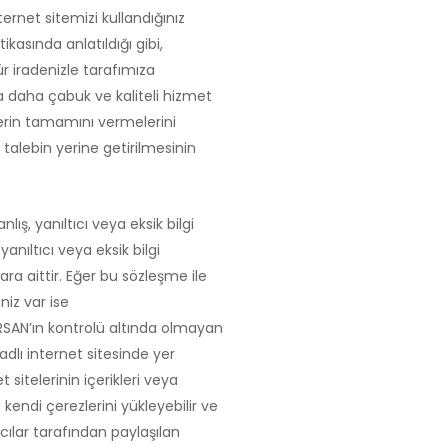
ernet sitemizi kullandığınız
ikasında anlatıldığı gibi,
r iradenizle tarafımıza
ara daha çabuk ve kaliteli hizmet
lerin tamamını vermelerini
talebin yerine getirilmesinin
lış, yanıltıcı veya eksik bilgi
nıltıcı veya eksik bilgi
ra aittir. Eğer bu sözleşme ile
eniz var ise
RSAN’ın kontrolü altında olmayan
dlı internet sitesinde yer
sitelerinin içerikleri veya
a kendi çerezlerini yükleyebilir ve
nıcılar tarafından paylaşılan