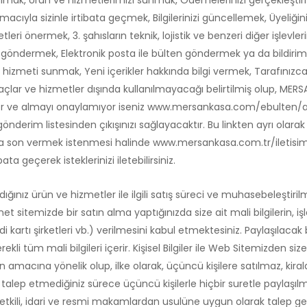
 almak, Ürün ve hizmetlerimizi sunmak, Ödemelerinizi gerçekleştirme
cıyla sizinle irtibata geçmek, Bilgilerinizi güncellemek, Üyeliğ
tleri önermek, 3. şahısların teknik, lojistik ve benzeri diğer işlevle
 göndermek, Elektronik posta ile bülten göndermek ya da bildiriml
izmeti sunmak, Yeni içerikler hakkında bilgi vermek, Tarafınızca pay
 ve hizmetler dışında kullanılmayacağı belirtilmiş olup, MERSAN 
iyor ve almayı onaylamıyor iseniz www.mersankasa.com/ebulten/ayril
gönderim listesinden çıkışınızı sağlayacaktır. Bu linkten ayrı olarak i
 son vermek istenmesi halinde www.mersankasa.com.tr/iletisim 
ibata geçerek isteklerinizi iletebilirsiniz.
dığınız ürün ve hizmetler ile ilgili satış süreci ve muhasebeleştirilm
sitemizde bir satın alma yaptığınızda size ait mali bilgilerin, iş
di kartı şirketleri vb.) verilmesini kabul etmektesiniz. Paylaşılacak 
ekli tüm mali bilgileri içerir. Kişisel Bilgiler ile Web Sitemizden si
in amacına yönelik olup, ilke olarak, üçüncü kişilere satılmaz, ki
ni talep etmediğiniz sürece üçüncü kişilerle hiçbir suretle paylaşı
tkili, idari ve resmi makamlardan usulüne uygun olarak talep gel