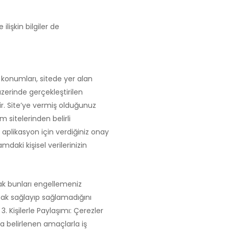
ilişkin bilgiler de
i konumları, sitede yer alan
 üzerinde gerçekleştirilen
ktir. Site’ye vermiş olduğunuz
m sitelerinden belirli
n aplikasyon için verdiğiniz onay
mdaki kişisel verilerinizin
ak bunları engellemeniz
anak sağlayıp sağlamadığını
. Kişilerle Paylaşımı: Çerezler
da belirlenen amaçlarla iş