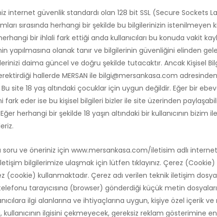
riniz internet güvenlik standardı olan 128 bit SSL (Secure Sockets La
mları sırasında herhangi bir şekilde bu bilgilerinizin istenilmeyen
rhangi bir ihlali fark ettiği anda kullanıcıları bu konuda vakit kayb
nin yapılmasına olanak tanır ve bilgilerinin güvenliğini elinden gel
ilerinizi daima güncel ve doğru şekilde tutacaktır. Ancak Kişisel Bilgi
ektirdiği hallerde MERSAN ile
bilgi@mersankasa.com
adresinden 
iz. Bu site 18 yaş altındaki çocuklar için uygun değildir. Eğer bir 
i fark eder ise bu kişisel bilgileri bizler ile site üzerinden paylaşabil
er herhangi bir şekilde 18 yaşın altındaki bir kullanıcının bizim ile k
eriz.
 türlü soru ve öneriniz için www.mersankasa.com/iletisim adlı interne
letişim bilgilerimize ulaşmak için lütfen tıklayınız. Çerez (Cookie) P
z (cookie) kullanmaktadır. Çerez adı verilen teknik iletişim dosyala
p telefonu tarayıcısına (browser) gönderdiği küçük metin dosyaları
anıcılara ilgi alanlarına ve ihtiyaçlarına uygun, kişiye özel içerik 
ullanıcının ilgisini çekmeyecek, gereksiz reklam gösterimine en