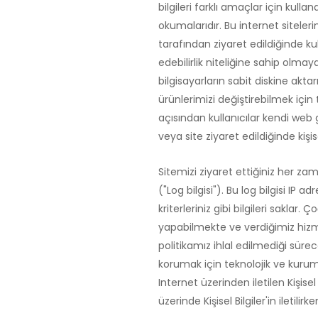
bilgileri farklı amaçlar için kulla
okumalarıdır. Bu internet siteleri
tarafından ziyaret edildiğinde ku
edebilirlik niteliğine sahip olmay
bilgisayarların sabit diskine akta
ürünlerimizi değiştirebilmek içi
açısından kullanıcılar kendi web g
veya site ziyaret edildiğinde kişise
Sitemizi ziyaret ettiğiniz her z
("Log bilgisi"). Bu log bilgisi IP
kriterleriniz gibi bilgileri saklar.
yapabilmekte ve verdiğimiz hizmet
politikamız ihlal edilmediği sürec
korumak için teknolojik ve kurums
Internet üzerinden iletilen Kişise
üzerinde Kişisel Bilgiler'in ileti