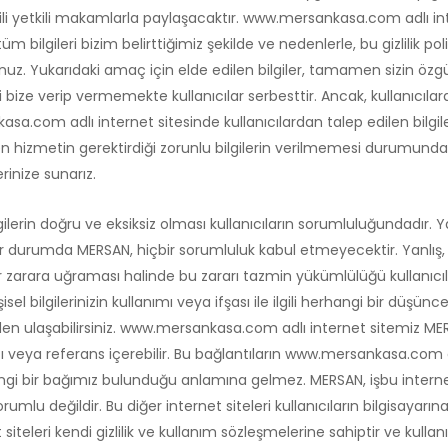
gili yetkili makamlarla paylaşacaktır. www.mersankasa.com adlı int
bilgileri bizim belirttiğimiz şekilde ve nedenlerle, bu gizlilik polit
uz. Yukarıdaki amaç için elde edilen bilgiler, tamamen sizin özgü
ri bize verip vermemekte kullanıcılar serbesttir. Ancak, kullanıcıl
a.com adlı internet sitesinde kullanıcılardan talep edilen bilgi
en hizmetin gerektirdiği zorunlu bilgilerin verilmemesi durumunda 
inize sunarız.
gilerin doğru ve eksiksiz olması kullanıcıların sorumluluğundadır. Yan
r durumda MERSAN, hiçbir sorumluluk kabul etmeyecektir. Yanlış, ya
r zarara uğraması halinde bu zararı tazmin yükümlülüğü kullanıcıla
isel bilgilerinizin kullanımı veya ifşası ile ilgili herhangi bir düşünc
en ulaşabilirsiniz. www.mersankasa.com adlı internet sitemiz ME
tı veya referans içerebilir. Bu bağlantıların www.mersankasa.com a
angi bir bağımız bulunduğu anlamına gelmez. MERSAN, işbu internet 
rumlu değildir. Bu diğer internet siteleri kullanıcıların bilgisayarın
et siteleri kendi gizlilik ve kullanım sözleşmelerine sahiptir ve kulla