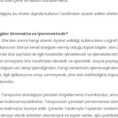
ına özel içerik ve reklam sunabilmektir.
lığıyla, bu siteler dışında kullanıcı tarafından ziyaret edilen sitelere 
lgiler Alınmakta ve İşlenmektedir?
 Site’den sonra hangi sitenin ziyaret edildiği, kullanıcıların coğraf
lanıcının Site’ye kendi isteğiyle vermiş olduğu kişisel bilgiler, site
inde Site sayfaları ile ilgili hareketler alınabilecek ve işlenebilece
nen amaçlarla Site tarafından alınabilir ve işlenebilir. Sosyal paylaşı
ığıyla veri alınıp işlendiğinden, hangi verilerinizin işleneceğinde
 İlgili aplikasyona onay vermeyerek, yine sizin belirlediğiniz kapsa
kündür.
: Tarayıcınız aracılığıyla çerezleri engellemeniz mümkündür, anc
leri kullanamayabilirsiniz. Tarayıcınızın çerezleri yönetmenize ol
za bakmanız tavsiye edilir. Çerezler Yardımıyla Toplanan Verilerin 3
taylı olarak anlatılan davranışsal ve kişisel veriler, işbu politika