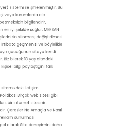
yer) sistemi ile şifrelenmiştir. Bu
 kişi veya kurumlarda ele
etmeksizin bilgilendirir,
en en iyi şekilde sağlar. MERSAN
lerinizin silinmesi, değiştirilmesi
irtibata geçmenizi ve böylelikle
ebeveyn çocuğunun siteye kendi
ir. Biz bilerek 18 yaş altındaki
işisel bilgi paylaştığını fark
t sitemizdeki iletişim
olitikası Birçok web sitesi gibi
rı, bir internet sitesinin
dır. Çerezler Ne Amaçla ve Nasıl
ve reklam sunulması
gel olarak Site deneyimini daha