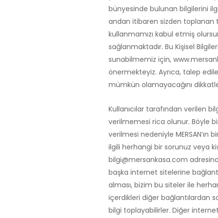
bünyesinde bulunan bilgilerini il
andan itibaren sizden toplanan tüm 
kullanmamızı kabul etmiş olursun
sağlanmaktadır. Bu Kişisel Bilgile
sunabilmemiz için, www.mersankas
önermekteyiz. Ayrıca, talep edil
mümkün olamayacağını dikkatler
Kullanıcılar tarafından verilen bil
verilmemesi rica olunur. Böyle bi
verilmesi nedeniyle MERSAN’ın bi
ilgili herhangi bir sorunuz veya kiş
bilgi@mersankasa.com
adresind
başka internet sitelerine bağlan
alması, bizim bu siteler ile herh
içerdikleri diğer bağlantılardan so
bilgi toplayabilirler. Diğer intern