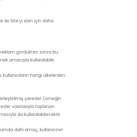
ile Site’yi sizin için daha
bir reklam gördükten sonra bu
emek amacıyla kullanılabilir.
arı, kullanıcıların hangi ülkelerden
erleştirilmiş çerezler (örneğin
erezler vasıtasıyla toplanan
amacıyla da kullanılabilecektir.
durumda dahi amaç, kullanıcının