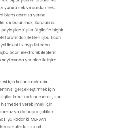
k, Siparişleriniz, ürünler ve
inizi yönetmek ve sürdürmek,
rini bizim adımıza yerine
er de bulunmak, Sorularınızı
laşılan Kişiler Bilgiler'in hiçbir
tarafından iletilen işbu ticari
 linkini tıklayıp listeden
şbu ticari elektronik iletilerin
sayfasında yer alan iletişim
esi için kullanılmaktadır.
leminizi gerçekleştirmek için
bilgiler kredi kartı numarası, son
ze hizmetleri verebilmek için
ralanmaz ya da başka şekilde
lmaz. Şu kadar ki, MERSAN
mesi halinde size ait