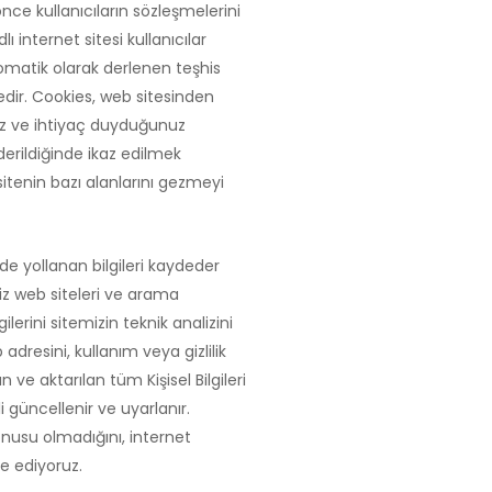
 önce kullanıcıların sözleşmelerini
 internet sitesi kullanıcılar
Otomatik olarak derlenen teşhis
ktedir. Cookies, web sitesinden
ğiniz ve ihtiyaç duyduğunuz
erildiğinde ikaz edilmek
 sitenin bazı alanlarını gezmeyi
e yollanan bilgileri kaydeder
niz web siteleri ve arama
gilerini sitemizin teknik analizini
dresini, kullanım veya gizlilik
 ve aktarılan tüm Kişisel Bilgileri
 güncellenir ve uyarlanır.
konusu olmadığını, internet
ye ediyoruz.